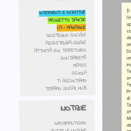
Il
INTERVENTI E INIZIATIVE
l'
PROGETTO DAVIDE
ap
- MAGAZINE
L'A
co
SOSTEGNO SOCIALE
de
ASSISTENZA LEGALE
an
ATTIVITÀ SUL TERRITORIO
Da
SOLIDARIETÀ
un
MATES
in
Te
SCUOLA
or
TI ASCOLTIAMO
Te
TERAMO SOCIAL HUB
Pr
di
Te
NOTIZIE
ot
Mi
INFORMAUTISMO
de