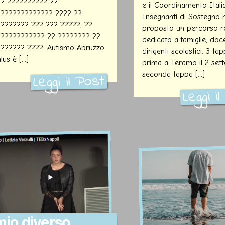
?? ?????????? ??
e il Coordinamento Itali
?????????????? ???? ??
Insegnanti di Sostegno
??????? ??? ??? ?????, ??
proposto un percorso r
???????????? ?? ???????? ??
dedicato a famiglie, doce
?????? ????. Autismo Abruzzo
dirigenti scolastici. 3 tap
lus è [...]
prima a Teramo il 2 sett
seconda tappa [...]
Leggi il Post
Leggi i
 mio diverso