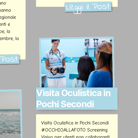
Leggi il Post
ano
 hanno
egionale
nti e
pe, la
embre, la
l Post
Visita Oculistica in
Pochi Secondi
Visita Oculistica in Pochi Secondi
#OCCHIOALLAFOTO Screening
Visivo per utenti non collaboranti