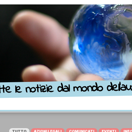
te le notizie dal mondo dell’a
TUTTO
AZIONI LEGALI
COMUNICATI
EVENTI
INF