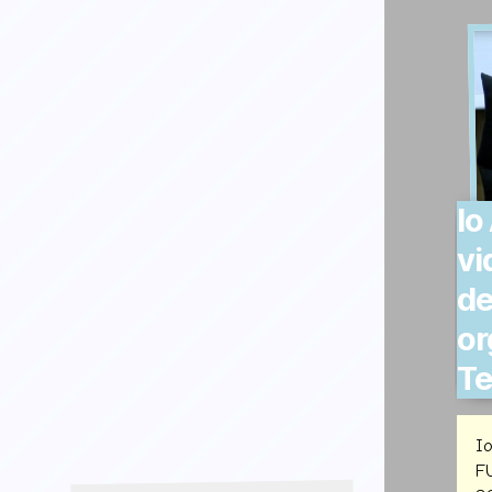
Io
vi
de
or
T
I
F