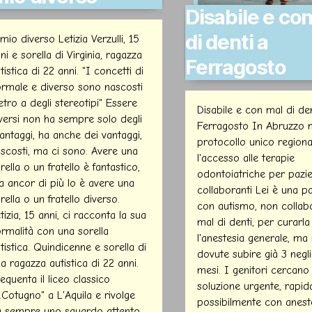
Disabile e co
di denti a
 mio diverso Letizia Verzulli, 15
ni e sorella di Virginia, ragazza
Ferragosto
tistica di 22 anni. "I concetti di
rmale e diverso sono nascosti
etro a degli stereotipi" Essere
Disabile e con mal di den
versi non ha sempre solo degli
Ferragosto​ In Abruzzo
antaggi, ha anche dei vantaggi,
protocollo unico regiona
scosti, ma ci sono. Avere una
l'accesso alle terapie
rella o un fratello è fantastico,
odontoiatriche per pazie
 ancor di più lo è avere una
collaboranti Lei è una p
rella o un fratello diverso.
con autismo, non collab
tizia, 15 anni, ci racconta la sua
mal di denti, per curarla
rmalità con una sorella
l'anestesia generale, ma
tistica. Quindicenne e sorella di
dovute subire già 3 negli
a ragazza autistica di 22 anni.
mesi. I genitori cercano
equenta il liceo classico
soluzione urgente, rapid
.Cotugno" a L'Aquila e rivolge
possibilmente con anest
 sempre uno sguardo attento