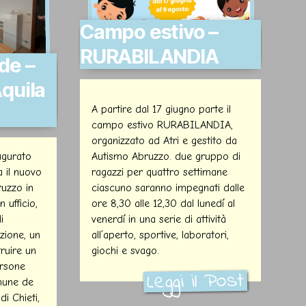
Campo estivo –
RURABILANDIA
de –
Aquila
A partire dal 17 giugno parte il
campo estivo RURABILANDIA,
organizzato ad Atri e gestito da
ugurato
Autismo Abruzzo. due gruppo di
a il nuovo
ragazzi per quattro settimane
uzzo in
ciascuno saranno impegnati dalle
ufficio,
ore 8,30 alle 12,30 dal lunedí al
i
venerdí in una serie di attività
zione, un
all’aperto, sportive, laboratori,
ruire un
giochi e svago.
ersone
Leggi il Post
omune de
di Chieti,