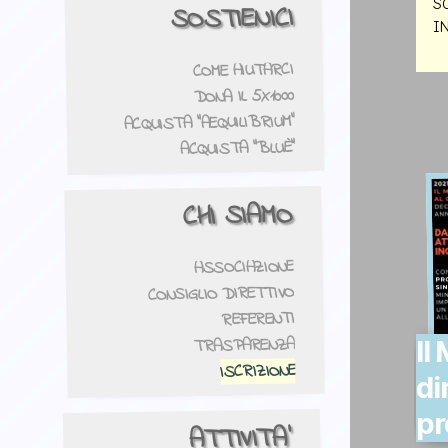
S
SOSTIENICI
I
COME AIUTARCI
DONA IL 5X1000
ACQUISTA "AEQUILIBRIUM"
ACQUISTA "BLUÈ"
CHI SIAMO
ASSOCIAZIONE
CONSIGLIO DIRETTIVO
REFERENTI
TRASPARENZA
Il
ISCRIZIONE
di
p
ATTIVITA'