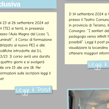
clusiva
Il 14 settembre 2024 si 
presso il Teatro Comunal
l 23 al 26 settembre 2024 ad
in provincia di Teramo, il
ri (TE) si terrà, in presenza
Convegno: “I sentieri del
esso l’Aula Magna del Liceo “L.
pedagogia verso infiniti 
luminati” , il Corso di formazione
possibili”. Leggi il post p
dirizzato al nuovo PEI e alle
visualizzare la locandina
difiche introdotte dal D.L.
ottenere maggiori inform
3/23. Il corso avrà una durata
Leggi i
 quattro giorni e si svolgerà
lle ore 15 alle ore 18. Per
formazioni sulle iscrizioni leggi il
st
Leggi il Post