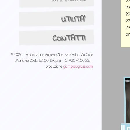
TUTTE LE NOTIZIE
?
?
??
UTILITA'
?
??
on
CONTATTI
© 2020 - Associazione Autismo Abruzzo Onlus, Via Colle
Mancino, 25/B, 67100 L’Aquila – CF93074100665 -
produzione
giampierograssi.com
Il