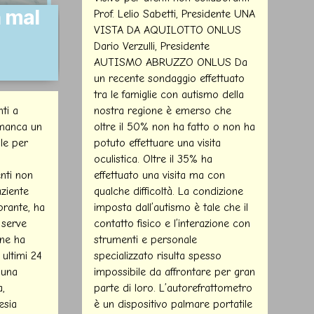
n mal
Prof. Lelio Sabetti, Presidente UNA
VISTA DA AQUILOTTO ONLUS
Dario Verzulli, Presidente
AUTISMO ABRUZZO ONLUS Da
un recente sondaggio effettuato
tra le famiglie con autismo della
ti a
nostra regione è emerso che
 manca un
oltre il 50% non ha fatto o non ha
le per
potuto effettuare una visita
oculistica. Oltre il 35% ha
nti non
effettuato una visita ma con
aziente
qualche difficoltà. La condizione
orante, ha
imposta dall’autismo è tale che il
 serve
contatto fisico e l’interazione con
 ne ha
strumenti e personale
 ultimi 24
specializzato risulta spesso
 una
impossibile da affrontare per gran
a,
parte di loro. L’autorefrattometro
esia
è un dispositivo palmare portatile