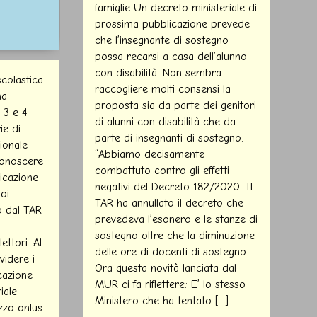
famiglie​ Un decreto ministeriale di
prossima pubblicazione prevede
che l’insegnante di sostegno
possa recarsi a casa dell’alunno
con disabilità. Non sembra
colastica
raccogliere molti consensi la
ha
proposta sia da parte dei genitori
, 3 e 4
di alunni con disabilità che da
ie di
parte di insegnanti di sostegno.
gionale
“Abbiamo decisamente
conoscere
combattuto contro gli effetti
licazione
negativi del Decreto 182/2020. Il
oi
TAR ha annullato il decreto che
o dal TAR
prevedeva l’esonero e le stanze di
sostegno oltre che la diminuzione
lettori. Al
delle ore di docenti di sostegno.
videre i
Ora questa novità lanciata dal
icazione
MUR ci fa riflettere: E’ lo stesso
iale
Ministero che ha tentato [...]
zo onlus