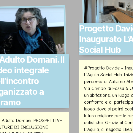
Progetto Davi
Inaugurato L’
Social Hub
 Adulto Domani. Il
deo integrale
#Progetto Davide - Ina
L'Aquila Social Hub Inizi
ll’incontro
percorso di Autismo Abr
Via Campo di Fossa 6 Un 
ganizzato a
un'abitazione, un luogo d
eramo
confronto e di partecipa
luogo dove si potrà cost
futuro migliore per le p
o Adulto Domani. PROSPETTIVE
autistiche. Grazie al C
UTURE DI INCLUSIONE
L'Aquila, al negozio Ikea 