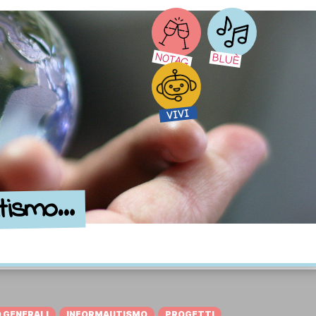
NOTAG
BLUÈ
VIVI
utismo…
O GENERALI
INFORMAUTISMO
PROGETTI