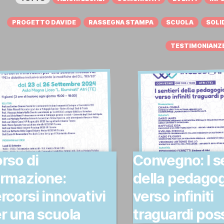
PROGETTO DAVIDE
RASSEGNA STAMPA
SCUOLA
SOLI
TESTIMONIANZ
rso di
Convegno: I se
rmazione:
della pedagog
rcorsi innovativi
verso infiniti
r una scuola
traguardi poss