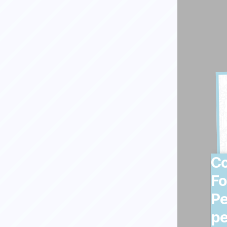
Co
Fo
Pe
pe