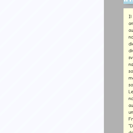
Il
an
au
no
di
di
sv
na
so
ma
so
Le
no
au
un
Fr
"D
da