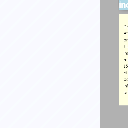
in
Da
At
pr
Il
in
mo
15
di
da
in
po