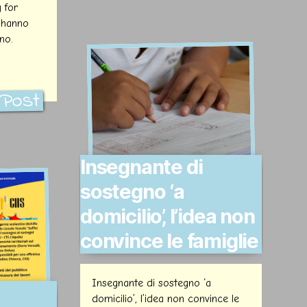
g for
 hanno
no.
l Post
Insegnante di
sostegno ‘a
domicilio’, l’idea non
convince le famiglie​
Insegnante di sostegno ‘a
domicilio’, l’idea non convince le