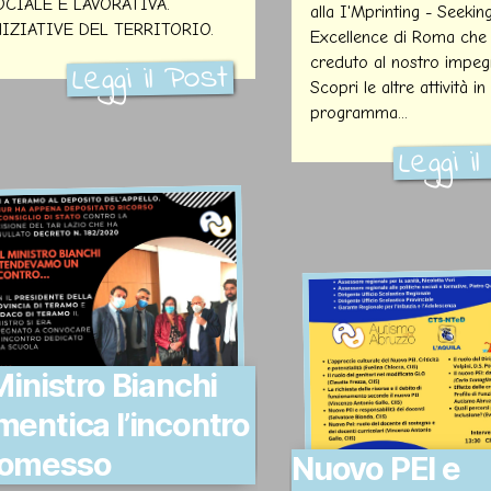
OCIALE E LAVORATIVA.
alla I'Mprinting - Seekin
NIZIATIVE DEL TERRITORIO.
Excellence di Roma che
creduto al nostro impeg
Leggi il Post
Scopri le altre attività in
programma...
Leggi i
 Ministro Bianchi
mentica l’incontro
romesso
Nuovo PEI e