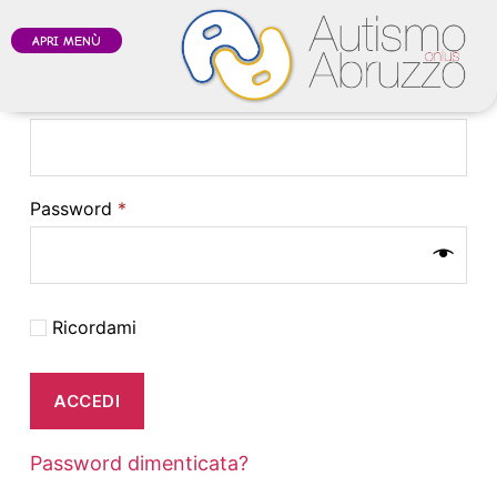
Accedi
APRI MENÙ
Richiesto
Nome utente o indirizzo email
*
Richiesto
Password
*
Ricordami
ACCEDI
Password dimenticata?