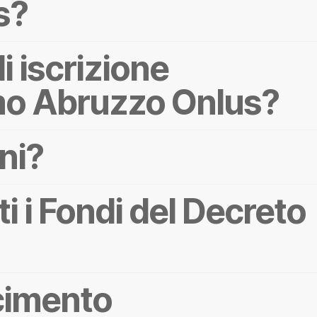
s?
i iscrizione
smo Abruzzo Onlus?
ni?
i i Fondi del Decreto
scimento