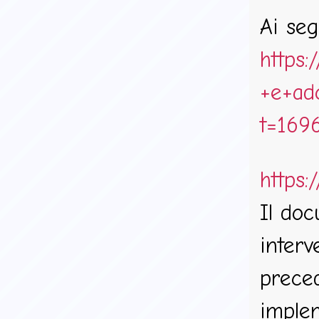
Ai seg
https
+e+ad
t=169
https:
Il doc
interv
preced
implem