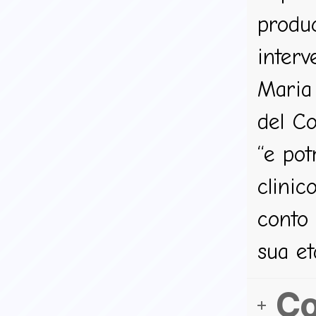
produc
interv
Maria 
del Co
“e pot
clinic
conto 
sua et
Co