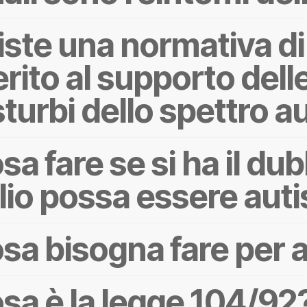
iste una normativa di
rito al supporto del
sturbi dello spettro a
sa fare se si ha il dub
glio possa essere auti
sa bisogna fare per a
sa è la legge 104/92