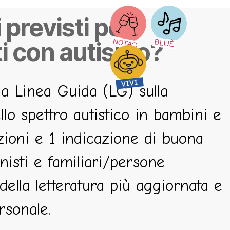
 previsti per
NOTAG
ti con autismo?
BLUÈ
VIVI
lla Linea Guida (LG) sulla
llo spettro autistico in bambini e
ioni e 1 indicazione di buona
onisti e familiari/persone
della letteratura più aggiornata e
rsonale.