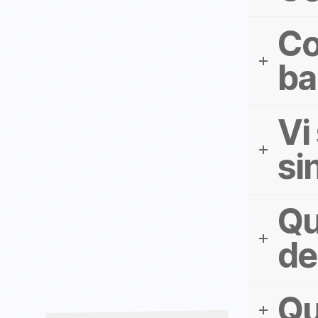
Co
ba
Vi
si
Qu
de
Qu