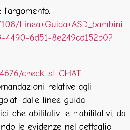
e l’argomento:
977108/Linea+Guida+ASD_bambini
69-4490-6d51-8e249cd152b0?
104676/checklist-CHAT
mandazioni relative agli
olati dalle linee guida
 che abilitativi e riabilitativi, da
ando le evidenze nel dettaglio