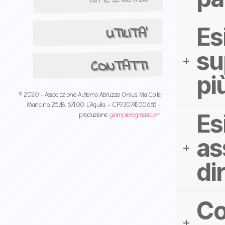
TUTTE LE NOTIZIE
Es
UTILITA'
su
CONTATTI
pi
© 2020 - Associazione Autismo Abruzzo Onlus, Via Colle
Mancino, 25/B, 67100 L’Aquila – CF93074100665 -
Es
produzione
giampierograssi.com
as
di
Co