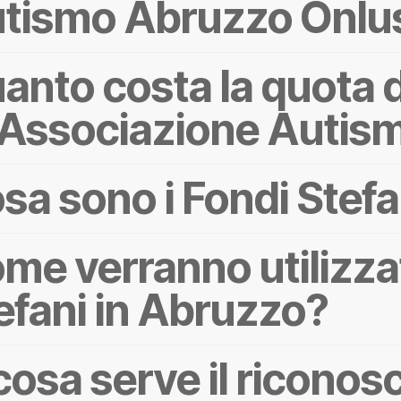
tismo Abruzzo Onlu
anto costa la quota d
l'Associazione Auti
sa sono i Fondi Stefa
me verranno utilizzat
efani in Abruzzo?
cosa serve il ricono