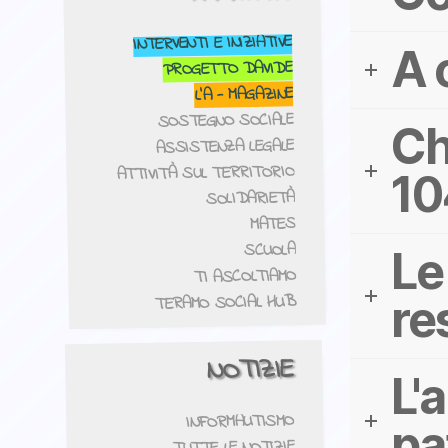
INTERVENTI E INIZIATIVE
A 
PROGETTO DAVIDE
- MAGAZINE
L'A
SOSTEGNO SOCIALE
Ch
ASSISTENZA LEGALE
ATTIVITÀ SUL TERRITORIO
10
SOLIDARIETÀ
MATES
SCUOLA
Le
TI ASCOLTIAMO
TERAMO SOCIAL HUB
re
NOTIZIE
L'
INFORMAUTISMO
pa