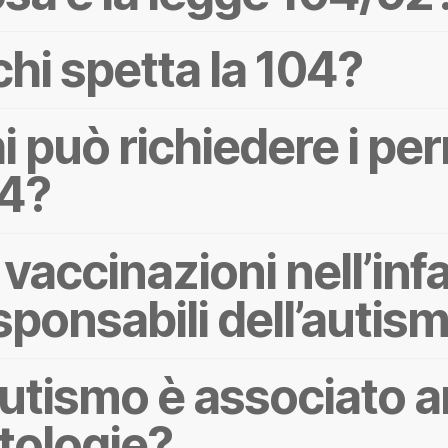
chi spetta la 104?
i può richiedere i pe
4?
 vaccinazioni nell’in
sponsabili dell’autis
autismo è associato a
tologie?