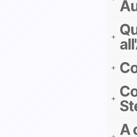
Au
Qu
al
Co
Co
St
A 