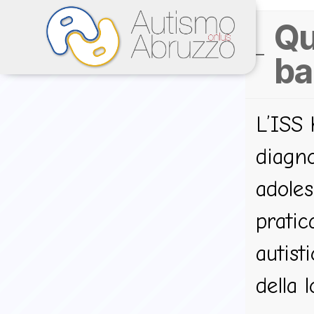
Qu
ba
L’ISS 
diagno
adole
pratic
autist
della 