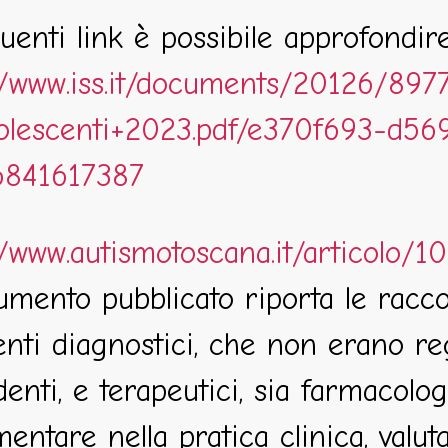
uenti link è possibile approfondir
://www.iss.it/documents/20126/8
olescenti+2023.pdf/e370f693-d5
6841617387
//www.autismotoscana.it/articolo/
umento pubblicato riporta le racco
enti diagnostici, che non erano reg
enti, e terapeutici, sia farmacologici
entare nella pratica clinica, valut