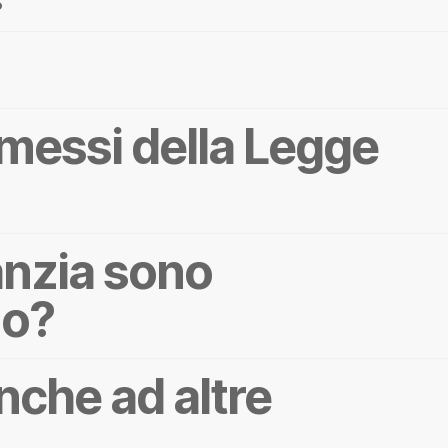
rmessi della Legge
fanzia sono
mo?
nche ad altre