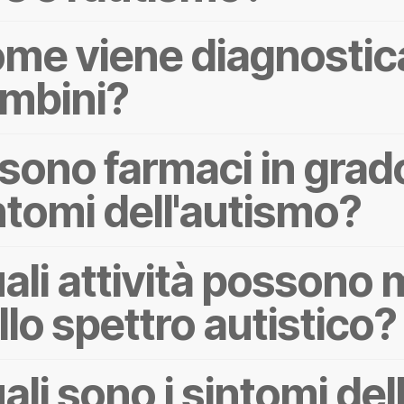
me viene diagnostica
mbini?
 sono farmaci in grado
ntomi dell'autismo?
ali attività possono m
llo spettro autistico?
ali sono i sintomi del