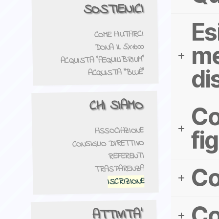
SOSTIENICI
Es
COME AIUTARCI
DONA IL 5X1000
me
ACQUISTA "AEQUILIBRIUM"
di
ACQUISTA "BLUÈ"
CHI SIAMO
Co
ASSOCIAZIONE
fi
CONSIGLIO DIRETTIVO
REFERENTI
TRASPARENZA
Co
ISCRIZIONE
Co
ATTIVITA'