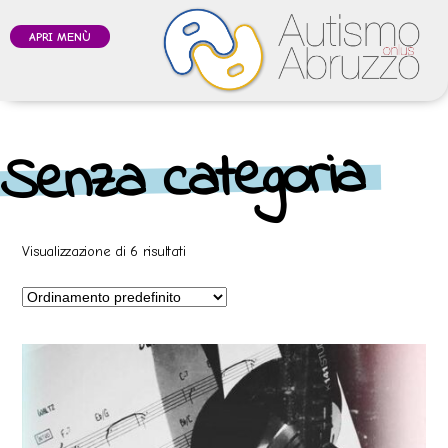
APRI MENÙ
Home
/ Senza categoria
Senza categoria
Visualizzazione di 6 risultati